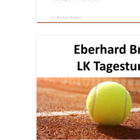
von
Markus Goeken
Am Sonntag, 11. August 2024, ist es soweit: Auf unserer
Eberhard Bräuer LK Tagesturnier statt! Konkurrenzen: 
Einzel Bei Fragen rund um das Turnier könnt ihr euch g
Turnierverantwortlichen wenden: Heiko Nebe, mobil: 