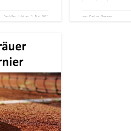
Veröffentlicht am
3. Mai 2025
von
Markus Goeken
 Anlage in Hofgeismar findet das
Damen 30 Einzel und Herren 30
ern an unseren
+49 174 2816 272, email […]