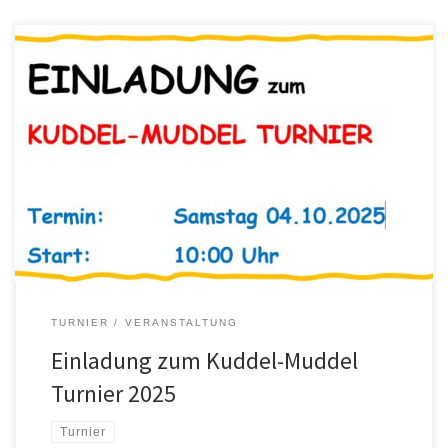
Termin: 4. Oktober 2025 ab 10:00 auf unserer Anlage Jeder kann
mitmachen! Es werden immer Paarungen zusammen gelost und
nach Zeit gespielt. Bitte meldet euch verbindlich an bei… Petra
Wilke Email: petra-wilke@web.de WhatsApp/Signal: +49 176 5561
6797 Oder tragt euch auf der Liste im Vereinsheim ein. Und teilt
bitte auch […]
TURNIER
VERANSTALTUNG
Einladung zum Kuddel-Muddel
Turnier 2025
Turnier