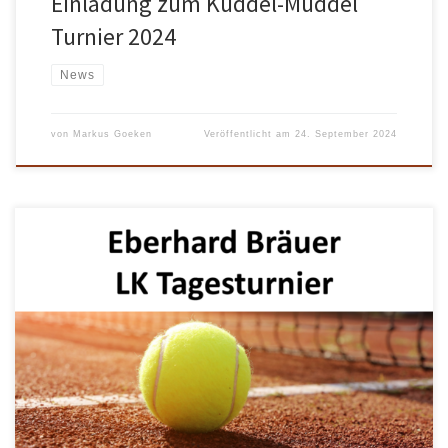
Einladung zum Kuddel-Muddel
Turnier 2024
News
von
Markus Goeken
Veröffentlicht am
24. September 2024
Am Sonntag, 11. August 2024, ist es soweit: Auf unserer Anlage in
Hofgeismar findet das Eberhard Bräuer LK Tagesturnier statt!
Konkurrenzen: Damen 30 Einzel und Herren 30 Einzel Bei Fragen
rund um das Turnier könnt ihr euch gern an unseren
Turnierverantwortlichen wenden: Heiko Nebe, mobil: +49 174
2816 272, email […]