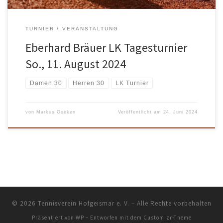
TURNIER
VERANSTALTUNG
Eberhard Bräuer LK Tagesturnier
So., 11. August 2024
Damen 30
Herren 30
LK Turnier
von
Markus Goeken
Veröffentlicht am
24. Juni 2024
© 2026
Tennisverein Hofgeismar e. V.
– Alle Rechte vorbehalten
Präsentiert von
WP
– Entworfen mit dem
Customizr-Theme