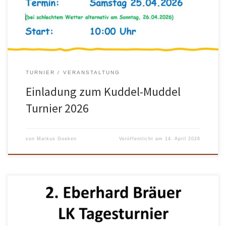
Petra Wilke Email: petra-wilke@web.de WhatsApp/Signal: +49 176
5561 6797 Oder tragt euch auf […]
TURNIER
VERANSTALTUNG
Einladung zum Kuddel-Muddel
Turnier 2026
von
Markus Goeken
Veröffentlicht am
14. April 2026
Am Sonntag, 28. September 2025, ist es wieder soweit: Auf