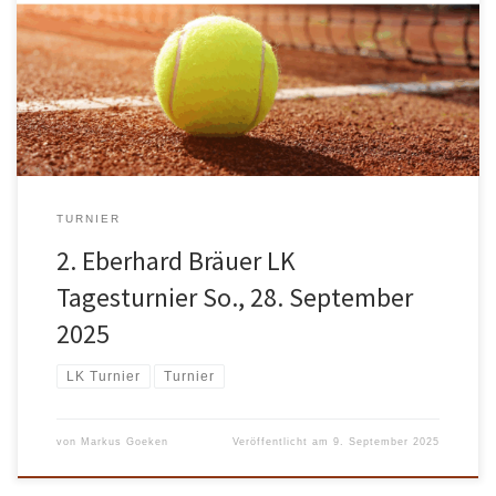
unserer Anlage in Hofgeismar findet das 2. Eberhard Bräuer LK
Tagesturnier statt! Konkurrenzen: Damen 30 Einzel und Herren 30
Einzel Alle weiteren Informationen zum Turnier inklusive
Ausschreibung und Anmeldung findet ihr auf der mybigpoint Seite.
TURNIER
2. Eberhard Bräuer LK
Tagesturnier So., 28. September
2025
LK Turnier
Turnier
von
Markus Goeken
Veröffentlicht am
9. September 2025