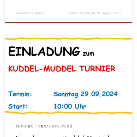
von
Markus Goeken
Veröffentlicht am
26. August 2025
Jeder kann mitmachen! Es werden immer Paarungen zusammen
gelost und nach Zeit gespielt. Bitte meldet euch bis zum
27.09.2024 verbindlich an bei… Petra Wilke Email: petra-
wilke@web.de WhatsApp/Signal: +49 176 5561 6797 Oder tragt
euch auf der Liste im Vereinsheim ein. Und teilt bitte auch gleich
mit, was ihr ggfs. als […]
TURNIER
VERANSTALTUNG