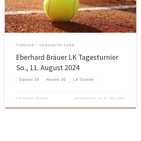
Turnierverantwortlichen wenden: Heiko Nebe, mobil: +49 174
2816 272, email […]
TURNIER
VERANSTALTUNG
Eberhard Bräuer LK Tagesturnier
So., 11. August 2024
Damen 30
Herren 30
LK Turnier
von
Markus Goeken
Veröffentlicht am
24. Juni 2024