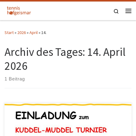
Zum Inhalt springen
Search
Me
Start
»
2026
»
April
»
14.
Archiv des Tages:
14. April
2026
1 Beitrag
Termin: Samstag, 25. April 2026 ab 10:00 auf unserer Anlage Bei
schlechtem Wetter verlegen wir auf Sonntag, 26.04.2026 Jeder