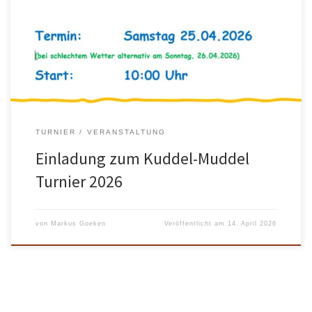
kann mitmachen! Es werden immer Paarungen zusammen gelost
und nach Zeit gespielt. Bitte meldet euch verbindlich an bei…
Petra Wilke Email: petra-wilke@web.de WhatsApp/Signal: +49 176
5561 6797 Oder tragt euch auf […]
TURNIER
VERANSTALTUNG
Einladung zum Kuddel-Muddel
Turnier 2026
von
Markus Goeken
Veröffentlicht am
14. April 2026