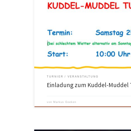
Termin: Samstag, 25. April 2026 ab 10:00 auf unserer 
verlegen wir auf Sonntag, 26.04.2026 Jeder kann mit
Paarungen zusammen gelost und nach Zeit gespielt. Bi
bei… Petra Wilke Email: petra-wilke@web.de WhatsAp
Oder tragt euch auf […]
TURNIER
VERANSTALTUNG
Einladung zum Kuddel-Muddel 
von
Markus Goeken