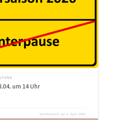
 steht vor der Tür und wir möchten die Anlage
aden wir euch am 18.04. um 14:00 Uhr ein. Da sich die
tzten Jahren häufig auf wenige (gleiche) Mitglieder
ücklich alle Mitglieder um Unterstützung. Auch Kinder
ALTUNG
.04. um 14 Uhr
Veröffentlicht am
4. April 2026