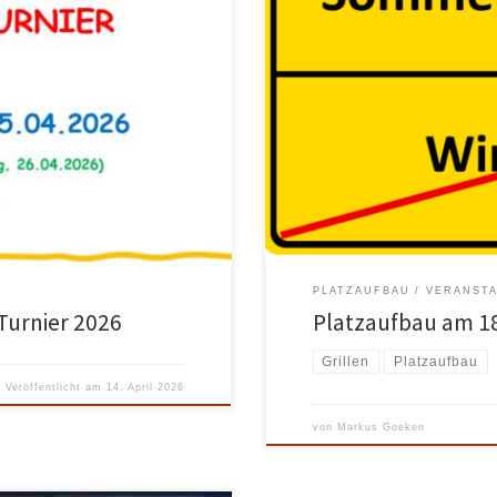
Anlage Bei schlechtem Wetter
Liebe Mitglieder, Der Saisonstart
machen! Es werden immer
gemeinsam vorbereiten. Deshalb l
tte meldet euch verbindlich an
Platzaufbau-Aktivitäten in den le
p/Signal: +49 176 5561 6797
konzentriert hat, bitten wir ausdr
und […]
PLATZAUFBAU
VERANST
Turnier 2026
Platzaufbau am 18
Grillen
Platzaufbau
Veröffentlicht am
14. April 2026
von
Markus Goeken