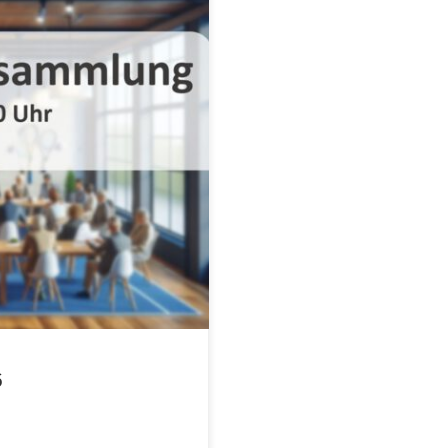
ammlung am Freitag 27.03.2026 um
shalle Hofgeismar) ein.
6