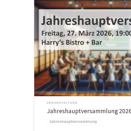
Liebe Mitglieder, wir laden euch zur Jahreshauptvers
19.00 Uhr in denNebenraum von „Harry´s Bistro“ (Tenni
Tagesordnung Euer Vorstand
VERANSTALTUNG
Jahreshauptversammlung 202
Jahreshauptversammlung