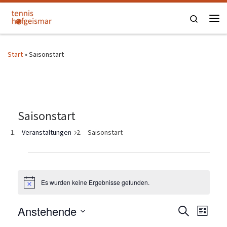
Zum Inhalt springen
Search
Me
Start
»
Saisonstart
Saisonstart
Veranstaltungen
Saisonstart
Veranstaltungen
Es wurden keine Ergebnisse gefunden.
H
i
n
V
Anstehende
V
S
w
L
e
u
i
D
i