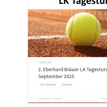
Am Sonntag, 28. September 2025, ist es wieder soweit:
Hofgeismar findet das 2. Eberhard Bräuer LK Tagesturn
Einzel und Herren 30 Einzel Alle weiteren Informatione
Ausschreibung und Anmeldung findet ihr auf der mybigp
TURNIER
2. Eberhard Bräuer LK Tagesturni
September 2025
LK Turnier
Turnier
von
Markus Goeken
Ver