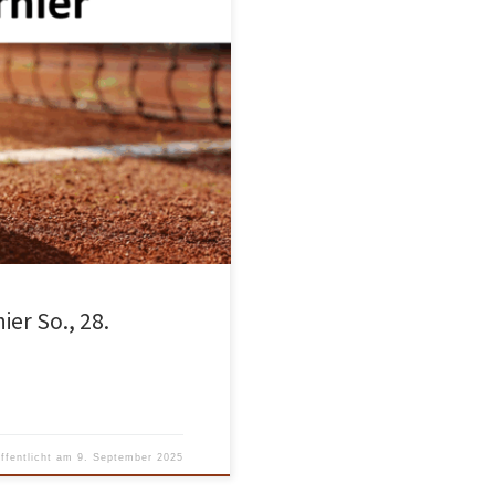
 Auf unserer Anlage in
ier statt! Konkurrenzen: Damen 30
n zum Turnier inklusive
oint Seite.
er So., 28.
öffentlicht am
9. September 2025