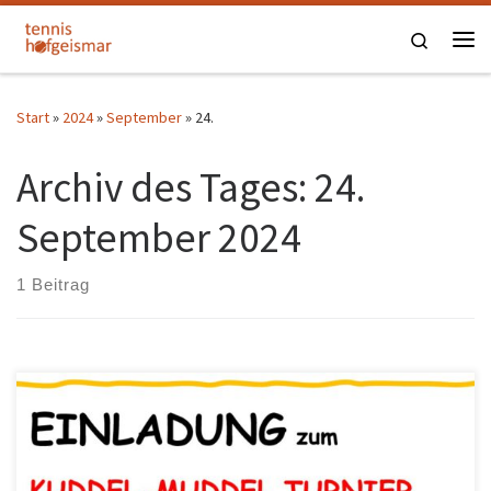
Zum Inhalt springen
Search
Me
Start
»
2024
»
September
»
24.
Archiv des Tages:
24.
September 2024
1 Beitrag
Jeder kann mitmachen! Es werden immer Paarungen zusammen
gelost und nach Zeit gespielt. Bitte meldet euch bis zum