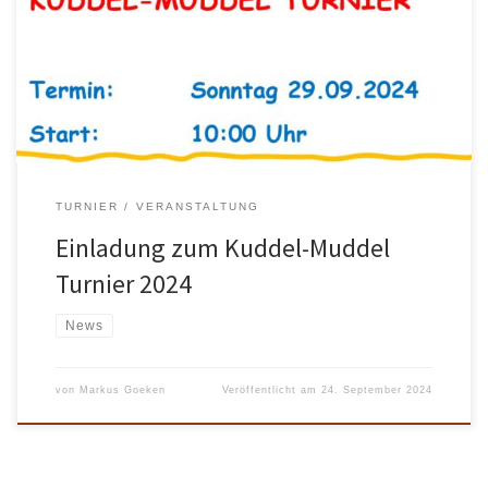
27.09.2024 verbindlich an bei… Petra Wilke Email: petra-
wilke@web.de WhatsApp/Signal: +49 176 5561 6797 Oder tragt
euch auf der Liste im Vereinsheim ein. Und teilt bitte auch gleich
mit, was ihr ggfs. als […]
TURNIER
VERANSTALTUNG
Einladung zum Kuddel-Muddel
Turnier 2024
News
von
Markus Goeken
Veröffentlicht am
24. September 2024