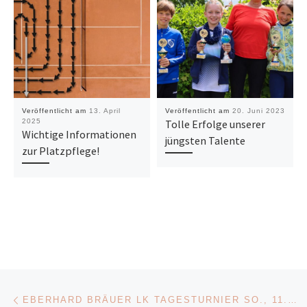
Veröffentlicht am
13. April
Veröffentlicht am
20. Juni 2023
2025
Tolle Erfolge unserer
Wichtige Informationen
jüngsten Talente
zur Platzpflege!
Beitragsnavigation
Vorheriger Beitrag
EBERHARD BRÄUER LK TAGESTURNIER SO., 11. AUGUST 2024