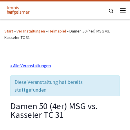
Zum Inhalt springen
Search
Me
Start
»
Veranstaltungen
»
Heimspiel
»
Damen 50 (4er) MSG vs.
Kasseler TC 31
« Alle Veranstaltungen
Diese Veranstaltung hat bereits
stattgefunden.
Damen 50 (4er) MSG vs.
Kasseler TC 31