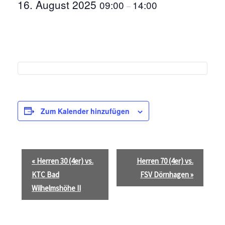
16. August 2025
09:00
14:00
–
Zum Kalender hinzufügen
V
«
Herren 30 (4er) vs.
Herren 70 (4er) vs.
e
KTC Bad
FSV Dörnhagen
»
r
Wilhelmshöhe II
a