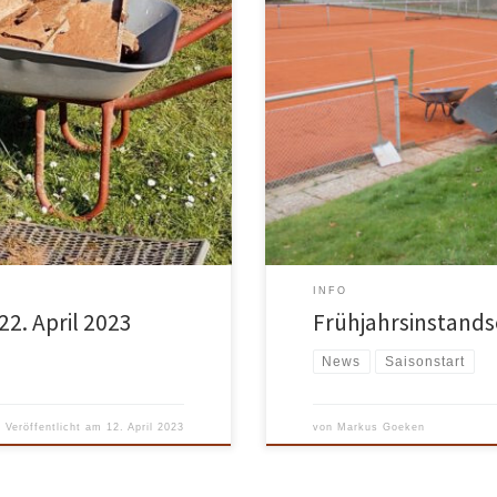
Die Frühjahrsinstandsetzung („P
3 geht’s los. Um 14:00 treffen wir
durchgeführt. Leider war es wegen
ison. Neben den üblichen
muss in den nächsten Wochen vie
, dem Aufbau der Netze und der
sind. Gerne könnt ihr euch bei T
turen […]
möchtet. Den Termin […]
INFO
2. April 2023
Frühjahrsinstand
News
Saisonstart
Veröffentlicht am
12. April 2023
von
Markus Goeken