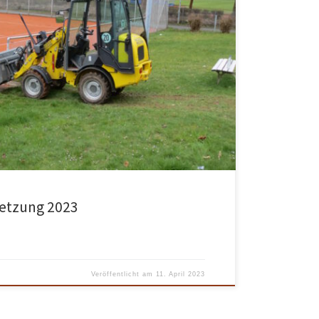
lätze machen“) wurde am Samstag, 08.04.2023
 des schlechten Wetters nicht früher möglich. Jetzt
l gewalzt werden, damit die Plätze bald bespielbar
im melden, wenn ihr uns beim Walzen unterstützen
setzung 2023
Veröffentlicht am
11. April 2023