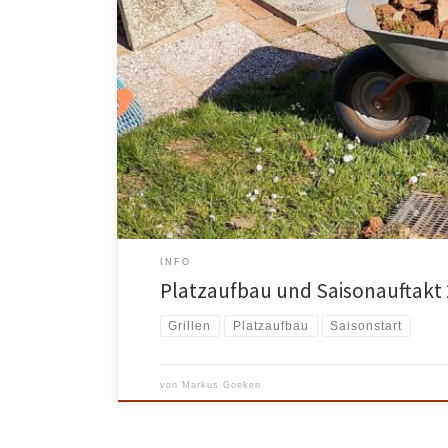
Es ist endlich wieder so weit: Am Samstag, 22. April 202
uns auf der Anlage und machen alles bereit für die Sa
Arbeiten, wie dem Anbringen der Windschutz-Blenden
Reinigung des Clubhauses werden wir kleinere Repara
INFO
Platzaufbau und Saisonauftakt 2
Grillen
Platzaufbau
Saisonstart
von
Markus Goeken