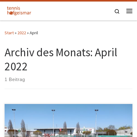
Zum Inhalt springen
Search
Me
Start
»
2022
»
April
Archiv des Monats:
April
2022
1 Beitrag
Seit Samstag, 23.04.2022 sind unsere Plätze fertig gestellt und