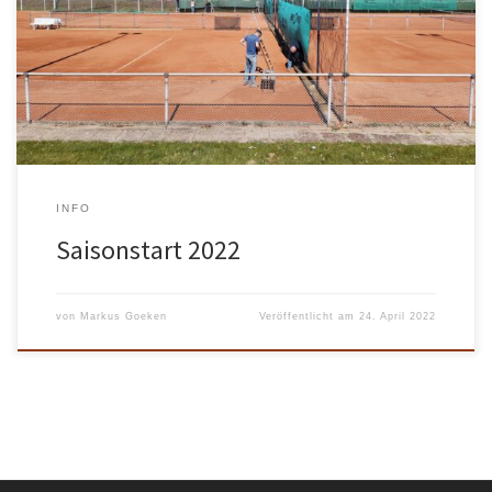
bespielbar. Ganz herzlichen Dank an alle Helfer! Wir wünschen
allen Vereinsmitgliedern und Gästen einen erfolgreiche Tennis
Saison 2022!
INFO
Saisonstart 2022
von
Markus Goeken
Veröffentlicht am
24. April 2022